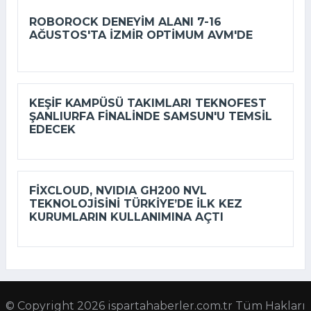
ROBOROCK DENEYIM ALANI 7-16
AĞUSTOS'TA İZMIR OPTIMUM AVM'DE
KEŞIF KAMPÜSÜ TAKIMLARI TEKNOFEST
ŞANLIURFA FINALINDE SAMSUN'U TEMSIL
EDECEK
FIXCLOUD, NVIDIA GH200 NVL
TEKNOLOJISINI TÜRKIYE’DE ILK KEZ
KURUMLARIN KULLANIMINA AÇTI
© Copyright 2026 ispartahaberler.com.tr Tüm Hakları