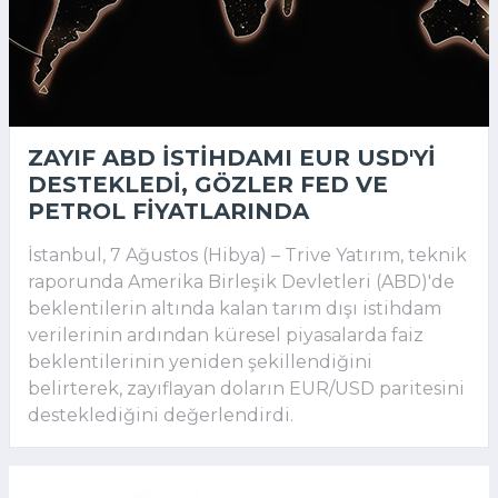
ZAYIF ABD ISTIHDAMI EUR USD'YI
DESTEKLEDI, GÖZLER FED VE
PETROL FIYATLARINDA
İstanbul, 7 Ağustos (Hibya) – Trive Yatırım, teknik
raporunda Amerika Birleşik Devletleri (ABD)'de
beklentilerin altında kalan tarım dışı istihdam
verilerinin ardından küresel piyasalarda faiz
beklentilerinin yeniden şekillendiğini
belirterek, zayıflayan doların EUR/USD paritesini
desteklediğini değerlendirdi.