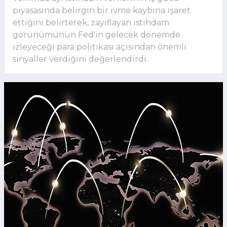
piyasasında belirgin bir ivme kaybına işaret
ettiğini belirterek, zayıflayan istihdam
görünümünün Fed'in gelecek dönemde
izleyeceği para politikası açısından önemli
sinyaller verdiğini değerlendirdi.