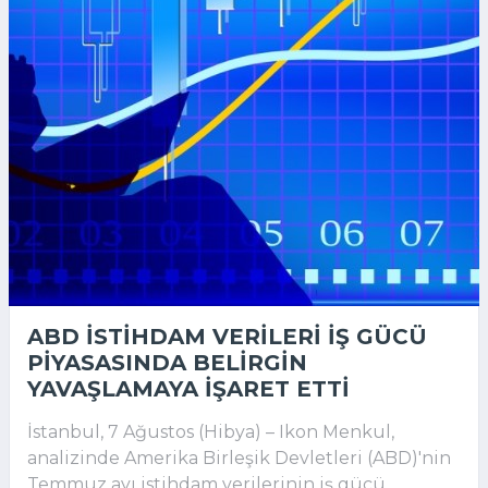
ABD ISTIHDAM VERILERI IŞ GÜCÜ
PIYASASINDA BELIRGIN
YAVAŞLAMAYA IŞARET ETTI
İstanbul, 7 Ağustos (Hibya) – Ikon Menkul,
analizinde Amerika Birleşik Devletleri (ABD)'nin
Temmuz ayı istihdam verilerinin iş gücü