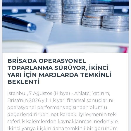
BRISA'DA OPERASYONEL
TOPARLANMA SÜRÜYOR, IKINCI
YARI IÇIN MARJLARDA TEMKINLI
BEKLENTI
İstanbul, 7 Ağustos (Hibya) - Ahlatcı Yatırım,
Brisa'nın 2026 yılı ilk yarı finansal sonuçlarını
operasyonel performans açısından olumlu
değerlendirirken, net kardaki iyileşmenin tek
seferlik kalemlerden kaynaklanması nedeniyle
ikinci yarıya ilişkin daha temkinli bir görünüm