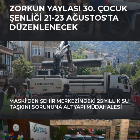
ZORKUN YAYLASI 30. ÇOCUK
ŞENLIĞI 21-23 AĞUSTOS'TA
DÜZENLENECEK
MASKİ’DEN ŞEHIR MERKEZINDEKI 25 YILLIK SU
TAŞKINI SORUNUNA ALTYAPI MÜDAHALESI