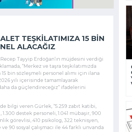
LET TEŞKILATIMIZA 15 BIN
NEL ALACAĞIZ
ecep Tayyip Erdoğan’ın müjdesini verdiği
çıklamada, “Merkez ve taşra teşkilatımızda
5 bin sözleşmeli personel alımı için ilana
2026 yılı içerisinde tamamlayarak
daha da güçlendireceğiz” ifadelerini
de bilgi veren Gürlek, “5.259 zabıt katibi,
1.300 destek personeli, 1.041 mübaşir, 900
lik görevlisi, 410 psikolog, 322 teknisyen,
 ve 90 sosyal çalışmacı ile 44 farklı unvanda