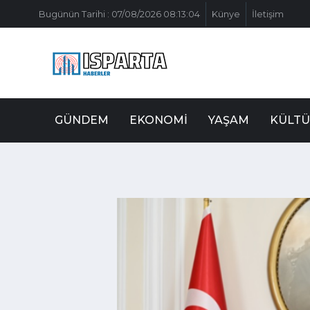
Bugünün Tarihi : 07/08/2026 08:13:04
Künye
İletişim
GÜNDEM
EKONOMI
YAŞAM
KÜLTÜ