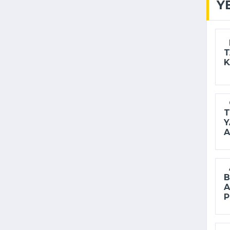
Y
B
T
K
O
T
Y
A
A
B
A
P