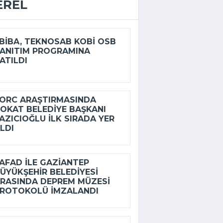
EREL
IBA, TEKNOSAB KOBİ OSB
ANITIM PROGRAMINA
ATILDI
RC ARAŞTIRMASINDA
OKAT BELEDIYE BAŞKANI
AZICIOĞLU ILK SIRADA YER
LDI
FAD ILE GAZIANTEP
ÜYÜKŞEHIR BELEDIYESI
RASINDA DEPREM MÜZESI
ROTOKOLÜ IMZALANDI