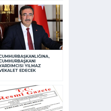
CUMHURBAŞKANLIĞINA,
CUMHURBAŞKANI
YARDIMCISI YILMAZ
VEKALET EDECEK