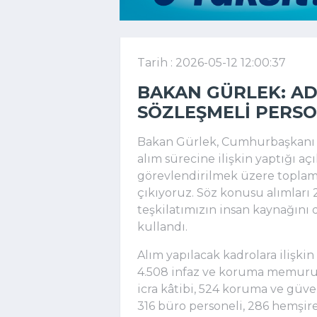
Tarih : 2026-05-12 12:00:37
BAKAN GÜRLEK: ADA
SÖZLEŞMELI PERSO
Bakan Gürlek, Cumhurbaşkanı R
alım sürecine ilişkin yaptığı a
görevlendirilmek üzere toplam 1
çıkıyoruz. Söz konusu alımları 
teşkilatımızın insan kaynağını 
kullandı.
Alım yapılacak kadrolara ilişkin 
4.508 infaz ve koruma memuru, 
icra kâtibi, 524 koruma ve güven
316 büro personeli, 286 hemşire