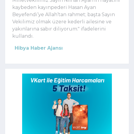
Milletvekilimiz Sayın Nilhan Ayan’ın hayatını
kaybeden kayınpederi Hasan Ayan
Beyefendi’ye Allah’tan rahmet; başta Sayın
Vekilimiz olmak üzere kederli ailesine ve
yakınlarına sabır diliyorum.
" ifadelerini
kullandı.
Hibya Haber Ajansı