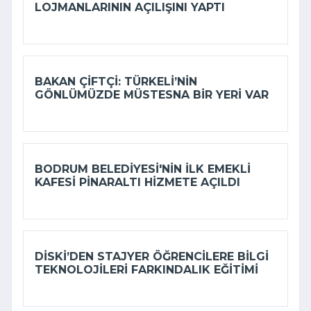
LOJMANLARININ AÇILIŞINI YAPTI
BAKAN ÇIFTÇI: TÜRKELI’NIN
GÖNLÜMÜZDE MÜSTESNA BIR YERI VAR
BODRUM BELEDIYESI'NIN ILK EMEKLI
KAFESI PINARALTI HIZMETE AÇILDI
DİSKİ’DEN STAJYER ÖĞRENCILERE BILGI
TEKNOLOJILERI FARKINDALIK EĞITIMI