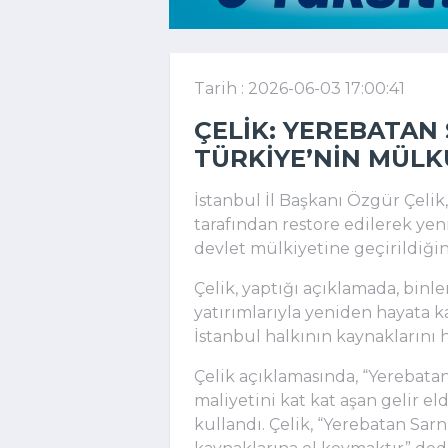
Tarih : 2026-06-03 17:00:41
ÇELIK: YEREBATAN 
TÜRKIYE’NIN MÜL
İstanbul İl Başkanı Özgür Çelik
tarafından restore edilerek yen
devlet mülkiyetine geçirildiğini
Çelik, yaptığı açıklamada, binler
yatırımlarıyla yeniden hayata 
İstanbul halkının kaynaklarını 
Çelik açıklamasında, “Yerebatan
maliyetini kat kat aşan gelir eld
kullandı. Çelik, “Yerebatan Sar