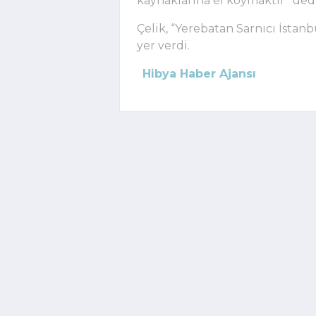
kaynaklarına el koymaktır” dedi
Çelik, “Yerebatan Sarnıcı İstan
yer verdi.
Hibya Haber Ajansı