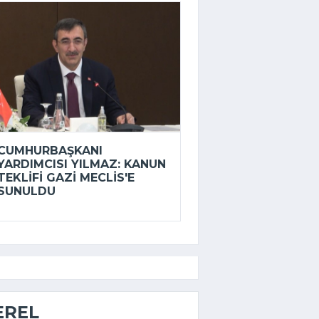
CUMHURBAŞKANI
YARDIMCISI YILMAZ: KANUN
TEKLIFI GAZI MECLIS'E
SUNULDU
EREL