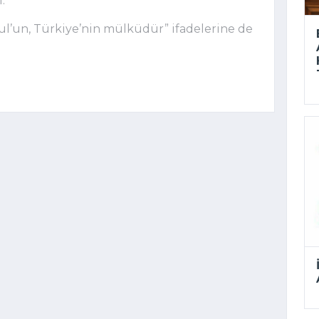
.
bul’un, Türkiye’nin mülküdür” ifadelerine de