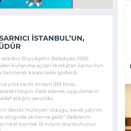
SARNICI İSTANBUL’UN,
KÜDÜR
, İstanbul Büyükşehir Belediyesi (İBB)
iden kullanıma açılan Yerebatan Sarnıcı’nın
 belirterek karara tepki gösterdi.
ce yıllık tarihi mirasın İBB Miras
kazandırıldığını ifade ederek, uygulamanın
hedef aldığını savundu.
’ın ‘devlet mülkiyeti’ olduğu, kendi yatırım
e ettiğinde akıllarına geldi” ifadelerini
nıcı’na el koymak 16 milyon İstanbullunun