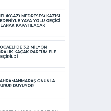
ELIKGAZI MEDRESESI KAZISI
EDENIYLE YAYA YOLU GEÇICI
LARAK KAPATILACAK
OCAELI'DE 3,2 MILYON
IRALIK KAÇAK PARFÜM ELE
EÇIRILDI
KAHRAMANMARAŞ ONUNLA
GURUR DUYUYOR