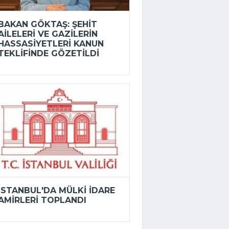
BAKAN GÖKTAŞ: ŞEHIT
AILELERI VE GAZILERIN
HASSASIYETLERI KANUN
TEKLIFINDE GÖZETILDI
İSTANBUL'DA MÜLKI IDARE
AMIRLERI TOPLANDI