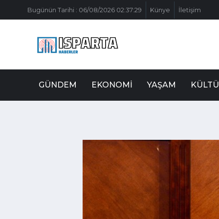
Bugünün Tarihi : 06/08/2026 02:37:29
Künye
İletişim
GÜNDEM
EKONOMI
YAŞAM
KÜLTÜ