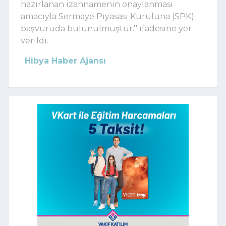
hazırlanan izahnamenin onaylanması
amacıyla Sermaye Piyasası Kuruluna (SPK)
başvuruda bulunulmuştur.'' ifadesine yer
verildi.
Hibya Haber Ajansı