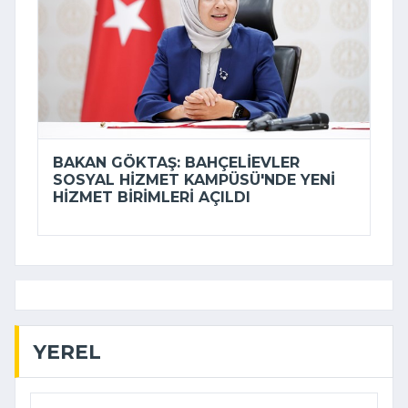
BAKAN GÖKTAŞ: BAHÇELIEVLER
SOSYAL HIZMET KAMPÜSÜ'NDE YENI
HIZMET BIRIMLERI AÇILDI
YEREL