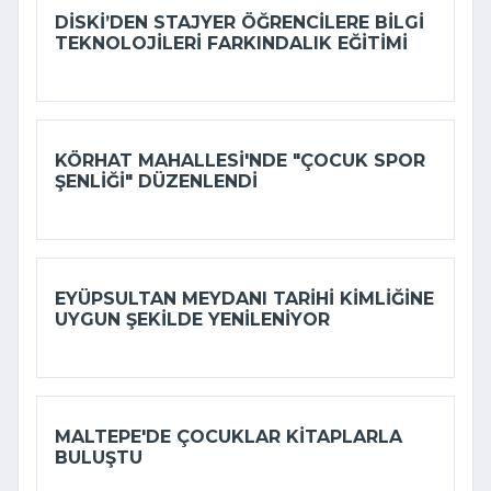
DİSKİ’DEN STAJYER ÖĞRENCILERE BILGI
TEKNOLOJILERI FARKINDALIK EĞITIMI
KÖRHAT MAHALLESI'NDE "ÇOCUK SPOR
ŞENLIĞI" DÜZENLENDI
EYÜPSULTAN MEYDANI TARIHI KIMLIĞINE
UYGUN ŞEKILDE YENILENIYOR
MALTEPE'DE ÇOCUKLAR KITAPLARLA
BULUŞTU