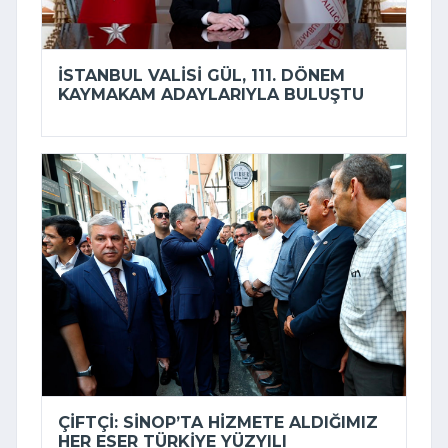
İSTANBUL VALISI GÜL, 111. DÖNEM
KAYMAKAM ADAYLARIYLA BULUŞTU
ÇIFTÇI: SINOP’TA HIZMETE ALDIĞIMIZ
HER ESER TÜRKIYE YÜZYILI