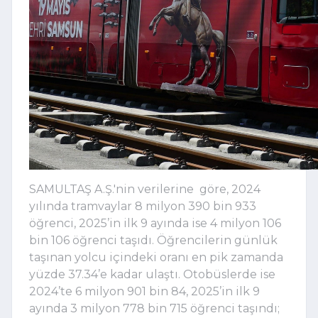
SAMULTAŞ A.Ş.'nin verilerine göre, 2024
yılında tramvaylar 8 milyon 390 bin 933
öğrenci, 2025’in ilk 9 ayında ise 4 milyon 106
bin 106 öğrenci taşıdı. Öğrencilerin günlük
taşınan yolcu içindeki oranı en pik zamanda
yüzde 37.34’e kadar ulaştı. Otobüslerde ise
2024’te 6 milyon 901 bin 84, 2025’in ilk 9
ayında 3 milyon 778 bin 715 öğrenci taşındı;