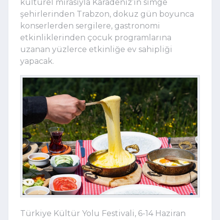
kültürel mirasıyla Karadeniz’in simge
şehirlerinden Trabzon, dokuz gün boyunca
konserlerden sergilere, gastronomi
etkinliklerinden çocuk programlarına
uzanan yüzlerce etkinliğe ev sahipliği
yapacak.
Türkiye Kültür Yolu Festivali, 6-14 Haziran