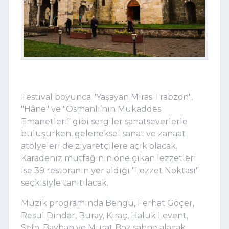
Festival boyunca "Yaşayan Miras Trabzon",
"Hâne" ve "Osmanlı’nın Mukaddes
Emanetleri" gibi sergiler sanatseverlerle
buluşurken, geleneksel sanat ve zanaat
atölyeleri de ziyaretçilere açık olacak.
Karadeniz mutfağının öne çıkan lezzetleri
ise 39 restoranın yer aldığı "Lezzet Noktası"
seçkisiyle tanıtılacak.
Müzik programında Bengü, Ferhat Göçer,
Resul Dindar, Buray, Kıraç, Haluk Levent,
Sefo, Bayhan ve Murat Boz sahne alacak.