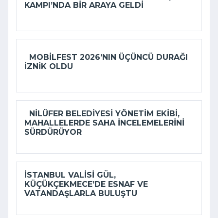
KAMPI’NDA BIR ARAYA GELDI
MOBILFEST 2026’NIN ÜÇÜNCÜ DURAĞI
İZNIK OLDU
NILÜFER BELEDIYESI YÖNETIM EKIBI,
MAHALLELERDE SAHA INCELEMELERINI
SÜRDÜRÜYOR
İSTANBUL VALISI GÜL,
KÜÇÜKÇEKMECE’DE ESNAF VE
VATANDAŞLARLA BULUŞTU