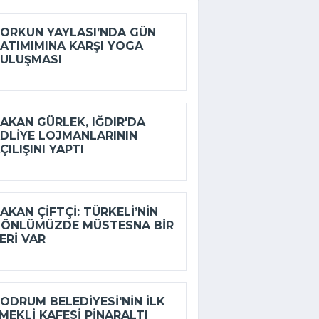
ORKUN YAYLASI’NDA GÜN
ATIMIMINA KARŞI YOGA
ULUŞMASI
AKAN GÜRLEK, IĞDIR'DA
DLIYE LOJMANLARININ
ÇILIŞINI YAPTI
AKAN ÇIFTÇI: TÜRKELI’NIN
ÖNLÜMÜZDE MÜSTESNA BIR
ERI VAR
ODRUM BELEDIYESI'NIN ILK
MEKLI KAFESI PINARALTI