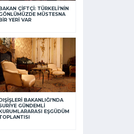
BAKAN ÇIFTÇI: TÜRKELI’NIN
GÖNLÜMÜZDE MÜSTESNA
BIR YERI VAR
DIŞIŞLERI BAKANLIĞI'NDA
SURIYE GÜNDEMLI
KURUMLARARASI EŞGÜDÜM
TOPLANTISI