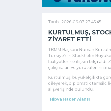
Tarih : 2026-06-03 23:45:45
KURTULMUŞ, STOC
ZIYARET ETTI
TBMM Başkanı Numan Kurtulmuş
Türkiye’nin Stockholm Büyükel
faaliyetlerine ilişkin bilgi aldı
çalışmaları ve yürütülen hizmet
Kurtulmuş, büyükelçilikte göre
dileyerek, diplomatik temsilcili
alışverişinde bulundu.
Hibya Haber Ajansı