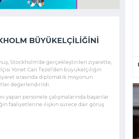
KHOLM BÜYÜKELÇILIĞINI
, Stockholm’de gerçekleştirilen ziyarette,
çisi Yönet Can Tezel’den büyükelçiliğin
. Ziyaret sırasında diplomatik misyonun
ler değerlendirildi.
v yapan personele çalışmalarında başarılar
ğin faaliyetlerine ilişkin sürece dair görüş